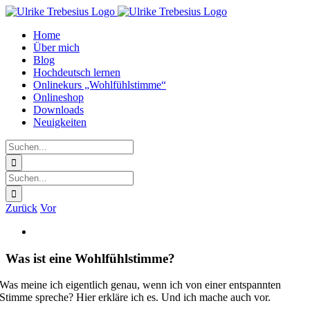
Zum
Inhalt
Home
springen
Über mich
Blog
Hochdeutsch lernen
Onlinekurs „Wohlfühlstimme“
Onlineshop
Downloads
Neuigkeiten
Suche
nach:
Suche
nach:
Zurück
Vor
Zeige
grösseres
Bild
Was ist eine Wohlfühlstimme?
Was meine ich eigentlich genau, wenn ich von einer entspannten
Stimme spreche? Hier erkläre ich es. Und ich mache auch vor.