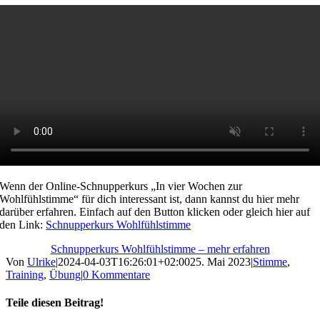
Wenn der Online-Schnupperkurs „In vier Wochen zur
Wohlfühlstimme“ für dich interessant ist, dann kannst du hier mehr
darüber erfahren. Einfach auf den Button klicken oder gleich hier auf
den Link:
Schnupperkurs Wohlfühlstimme
Schnupperkurs Wohlfühlstimme – mehr erfahren
Von
Ulrike
|
2024-04-03T16:26:01+02:00
25. Mai 2023
|
Stimme
,
Training
,
Übung
|
0 Kommentare
Teile diesen Beitrag!