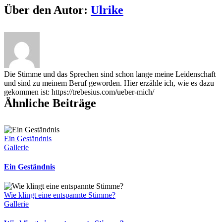
Facebook
X
Reddit
LinkedIn
WhatsApp
Tumblr
Pinterest
Vk
Xing
E-
Über den Autor:
Ulrike
Mail
Die Stimme und das Sprechen sind schon lange meine Leidenschaft
und sind zu meinem Beruf geworden. Hier erzähle ich, wie es dazu
gekommen ist: https://trebesius.com/ueber-mich/
Ähnliche Beiträge
Ein Geständnis
Gallerie
Ein Geständnis
Wie klingt eine entspannte Stimme?
Gallerie